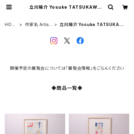
立川陽介 Yosuke TATSUKAWA |
VIVANT ART COLLECTION ON
LINE SHOP
HOM
作家名 Artist
立川陽介 Yosuke TATSUKAW
E
s
A
開催予定の展覧会については「展覧会情報」をごらんください
◆商品一覧◆