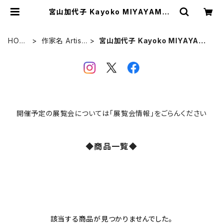
宮山加代子 Kayoko MIYAYAMA |
VIVANT ART COLLECTION ON
LINE SHOP
HOM
作家名 Artist
宮山加代子 Kayoko MIYAYAM
E
s
A
開催予定の展覧会については「展覧会情報」をごらんください
◆商品一覧◆
該当する商品が見つかりませんでした。