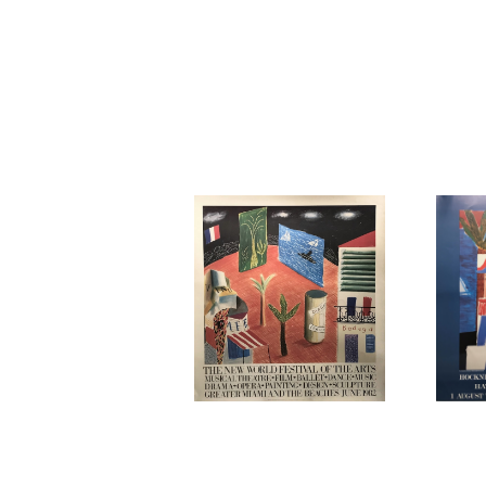
オリジナルビンテージポ
オリジ
スター/ David Hockn
スター/ HOCKNEY 展
¥55,000
¥
ey 展覧会ポスター The
覧会ポスタ
New World Festival
y Pain
Of The Arts