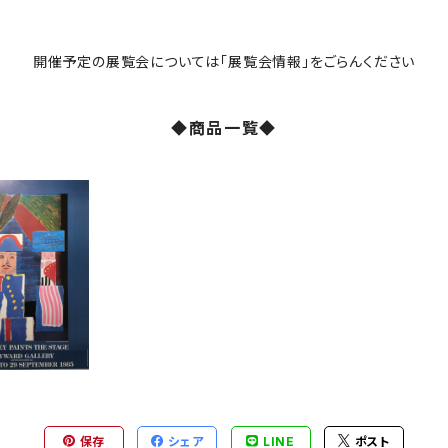
開催予定の展覧会については「展覧会情報」をごらんください
◆商品一覧◆
ナルビンテージポ
44,000
ー： Hockne
ts The Stage
保存
シェア
LINE
ポスト