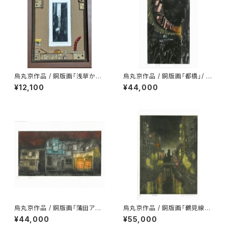
烏丸京作品 / 銅版画「浅草から
烏丸京作品 / 銅版画「都橋」/ シ
みたスカイツリー」/ 額付
ートのみ
¥12,100
¥44,000
烏丸京作品 / 銅版画「蒲田アパ
烏丸京作品 / 銅版画「鶴見線国
ート」/ シートのみ
道駅」/ シートのみ
¥44,000
¥55,000