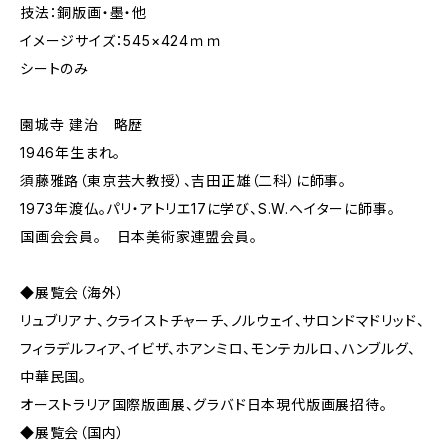
技法：銅版画・墨・他
イメージサイズ：545×424ｍｍ
シートのみ
園城寺 建治 略歴
1946年生まれ。
須藤雅路（東京芸大教授）、吉田正雄（二科）に師事。
1973年渡仏。パリ・アトリエ17に学び、S.W.ヘイターに師事。
国画会会員。 日本美術家連盟会員。
◆展覧会（海外）
リュブリアナ、クライストチャーチ、ノルウェイ、サロンドマドリッド、
フィラデルフィア、イビザ、ホアンミロ、モンテカルロ、ハンブルグ、
中華民国。
オーストラリア国際版画展、グラバド日本現代版画展招待。
◆展覧会（国内）