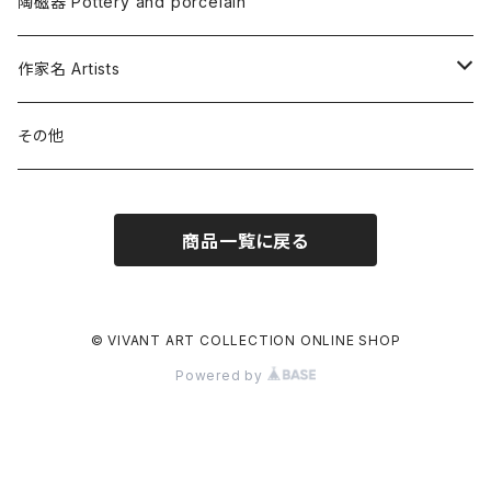
リトグラフ Lithograph
水彩画 Watercolor
陶磁器 Pottery and porcelain
スペイン
シルクスクリーン Silkscreen
油彩画 Oil
作家名 Artists
ドイツ
木版画 Woodcut
ドローイング Drawing
赤星啓介 Keisuke AKAHOSHI
その他
ハンガリー
ミクストメディア Mixed media
ミクストメディア Mixed media
荒木 哲夫 Tetsuo ARAKI
フランス
商品一覧に戻る
アクリル画 Acrylic painting
ウチダヨシエ Yoshie UCHIDA
ベルギー
墨絵 Ink painting
大久保澄子 Sumiko OKUBO
© VIVANT ART COLLECTION ONLINE SHOP
ポルトガル
Powered by
ゴンド・アート GOND Art
大沼 正昭 Masaaki OHNUMA
モナコ公国
ガラス絵 Reverse glass painting
大橋裕子 Yuko OHASHI