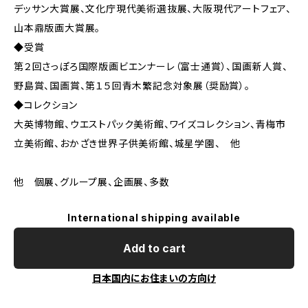
デッサン大賞展、文化庁現代美術選抜展、大阪現代アートフェア、
山本鼎版画大賞展。
◆受賞
第２回さっぽろ国際版画ビエンナーレ（富士通賞）、国画新人賞、
野島賞、国画賞、第１５回青木繁記念対象展（奨励賞）。
◆コレクション
大英博物館、ウエストパック美術館、ワイズコレクション、青梅市
立美術館、おかざき世界子供美術館、城星学園、 他
他 個展、グループ展、企画展、多数
International shipping available
Add to cart
日本国内にお住まいの方向け