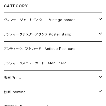
CATEGORY
ヴィンテージアートポスター Vintage poster
広告宣伝ポスター Publicity poster
アンティークポスタースタンプ Poster stamp
オリンピックポスター Olympic
展覧会ポスター Exhibition & Gallery
ヨーロッパ Europe
アンティークポストカード Antique Post card
宝くじポスター Lottery
イギリス
プロパガンダポスター Propaganda
北米 North America
アンティークメニューカード Menu card
イベント広告ポスター Event
イタリア
アメリカ USA
中国のポスター China
南米 South America
版画 Prints
旅行宣伝ポスター Travel
オランダ
カナダ Canada
ブラジル Brasil
銅版画 Copper plate
絵画 Painting
商品宣伝ポスター Product promotion
スウェーデン