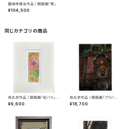
園城寺健治作品 / 銅版画「質」
¥104,500
同じカテゴリの商品
烏丸京作品 / 銅版画「紅バラ」/
烏丸京作品 / 銅版画「プラハの
シートのみ
天文時計」/ シートのみ
¥6,600
¥18,700