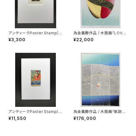
アンティークPoster Stamp/S
為金義勝作品 / 木版画「LOVE」
ocieta Reale Mutua di assi
/ シートのみ
¥3,300
¥22,000
curazioni（イタリア）
アンティークPoster Stamp/Ni
為金義勝作品 / 木版画「航跡Ⅰ
ce Carnaval（フランス）
（青の航海）」Voyage in Blue
¥11,550
¥176,000
/ シートのみ