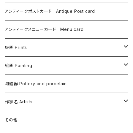
オリンピックポスター Olympic
展覧会ポスター Exhibition & Gallery
ヨーロッパ Europe
アンティークポストカード Antique Post card
宝くじポスター Lottery
イギリス
プロパガンダポスター Propaganda
北米 North America
アンティークメニューカード Menu card
イベント広告ポスター Event
イタリア
アメリカ USA
中国のポスター China
南米 South America
版画 Prints
旅行宣伝ポスター Travel
オランダ
カナダ Canada
ブラジル Brasil
銅版画 Copper plate
絵画 Painting
商品宣伝ポスター Product promotion
スウェーデン
リトグラフ Lithograph
水彩画 Watercolor
陶磁器 Pottery and porcelain
スペイン
シルクスクリーン Silkscreen
油彩画 Oil
作家名 Artists
ドイツ
木版画 Woodcut
ドローイング Drawing
赤星啓介 Keisuke AKAHOSHI
その他
ハンガリー