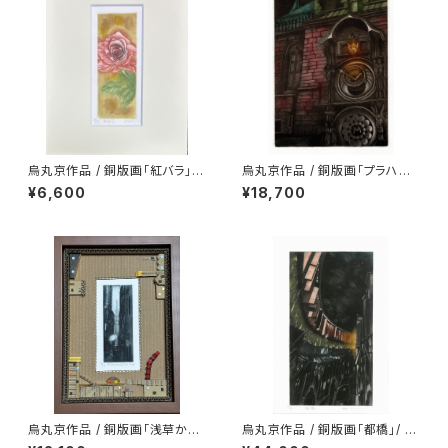
烏丸京作品 / 銅版画「紅バラ」/
烏丸京作品 / 銅版画「プラハの
シートのみ
天文時計」/ シートのみ
¥6,600
¥18,700
烏丸京作品 / 銅版画「浅草から
烏丸京作品 / 銅版画「都橋」/ シ
みたスカイツリー」/ 額付
ートのみ