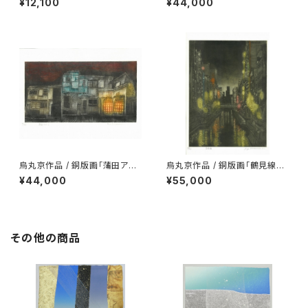
¥12,100
¥44,000
烏丸京作品 / 銅版画「蒲田アパ
烏丸京作品 / 銅版画「鶴見線国
ート」/ シートのみ
道駅」/ シートのみ
¥44,000
¥55,000
その他の商品