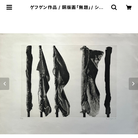
ゲフゲン作品 / 銅版画「無題」/ シート
| VIVANT ART COLLECTION O
NLINE SHOP