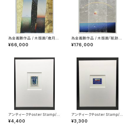
為金義勝作品 / 木版画「歳月」A
為金義勝作品 / 木版画「航跡Ⅰ
Long Trip / シートのみ
（青の航海）」Voyage in Blue
¥66,000
¥176,000
/ シートのみ
アンティークPoster Stamp/Ci
アンティークPoster Stamp/S.
tta di Udine（イタリア）
D.Modiano（イタリア）
¥4,400
¥3,300