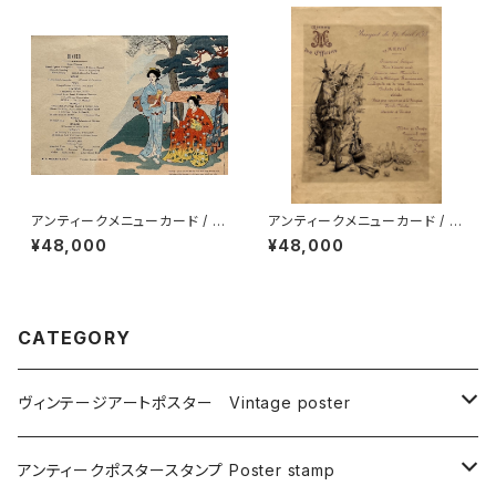
アンティークメニューカード / M
アンティークメニューカード / M
enu card / M.S.ASAMA MA
enu card / 将校集会M 晩餐
¥48,000
¥48,000
RU（額付）
会（額付）
CATEGORY
ヴィンテージアートポスター Vintage poster
広告宣伝ポスター Publicity poster
アンティークポスタースタンプ Poster stamp